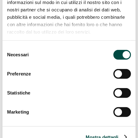
informazioni sul modo in cui utilizzi il nostro sito con i
Manutenzione meccanica
nostri partner che si occupano di analisi dei dati web,
Utenze industriali
Telecontrollo gas
pubblicità e social media, i quali potrebbero combinarle
Efficienza energetica
con altre informazioni che hai fornito loro o che hanno
raccolto dal tuo utilizzo dei loro servizi.
Efficienza energetica
Cogenerazione e trigenerazione da metano
Selezione
Facility management
Necessari
del
Energy management
Illuminazione pubblica
consenso
Telecontrollo
IT Utility solutions
Preferenze
IT Utility solutions
Statistiche
Acqua
Suite Distribuzione
Suite Vendita
Marketing
Contact Center
Control Room
Fatturazione & Utilities
Costruzione e manutenzione reti
Mostra dettagli