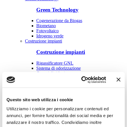
Green Technology
Cogenerazione da Biogas
Biometano
Fotovoltaico
Idrogeno verde
Costruzione impianti
Costruzione impianti
Rigassificatore GNL
Sistema di odorizzazione
Gruppi di riduzione
Stazioni di decompressione
Centrali termiche
Prodotti e Servizi alla distribuzione
Prodotti e Servizi alla distribuzione
Questo sito web utilizza i cookie
Utilizziamo i cookie per personalizzare contenuti ed
Prodotti odorizzanti
annunci, per fornire funzionalità dei social media e per
Analisi gascromatografiche
Ricerca fughe
analizzare il nostro traffico. Condividiamo inoltre
Protezione catodica