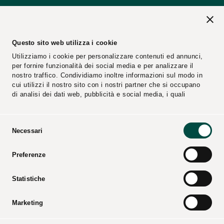
Questo sito web utilizza i cookie
Utilizziamo i cookie per personalizzare contenuti ed annunci,
per fornire funzionalità dei social media e per analizzare il
nostro traffico. Condividiamo inoltre informazioni sul modo in
cui utilizzi il nostro sito con i nostri partner che si occupano
di analisi dei dati web, pubblicità e social media, i quali
potrebbero combinarle con altre informazioni che hai fornito
loro o che hanno raccolto dal tuo utilizzo dei loro servizi.
Selezione
Necessari
del
Segnalazioni
Fornitori
consenso
Preferenze
Video
Cataloghi
Press Kit
Statistiche
Marketing
CPL CONCORDIA Soc. Coop. – Tutti i diritti riservati –