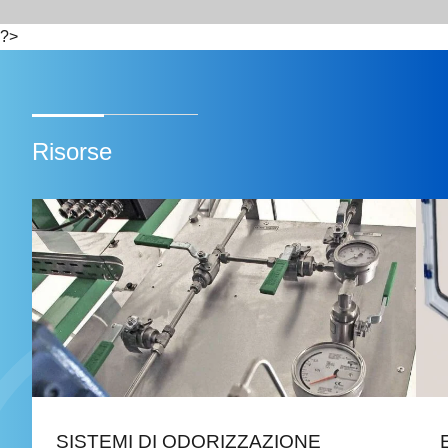
Il sistema remoto
è
composto da un PC, su
?>
piattaforma Windows
, su cui è installato il
software di comunicazione. Il quale può dialogare
con la periferica via seriale diretta (RS232) oppure
via modem GSM
Risorse
Inoltre è disponibile l’unità di stampa (opzionale) che,
collegandosi alla centralina, genera un documento
cartaceo su cui vengono registrati i dati orari, giornalieri e
mensili.
La misura del gas da odorizzare può essere ricevuta da
correttori fiscali con segnale analogico 4/20 mA o
impulsivo, oppure direttamente da sensori in campo quali
contatori o trasmettitori di DELTA Þ.
Leggi di più
SISTEMI DI ODORIZZAZIONE