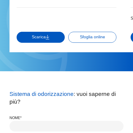
S
Scarica
Sfoglia online
Sistema di odorizzazione
: vuoi saperne di
più?
NOME*