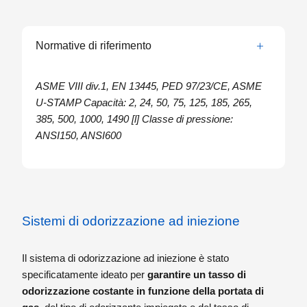
funzionamento sfruttando la ridotta tensione di vapore del
liquido odorizzante. Introducendo una restrizione
Normative di riferimento
controllata sul flusso principale del gas, un ridotto flusso di
gas lambisce la superficie del liquido odorizzante
contenuto nel serbatoio trascinando a valle alcune
ASME VIII div.1, EN 13445, PED 97/23/CE, ASME
molecole del liquido.
U-STAMP Capacità: 2, 24, 50, 75, 125, 185, 265,
L’impianto è costituito da un serbatoio di capacità
385, 500, 1000, 1490 [l] Classe di pressione:
variabile
equipaggiato
con due connessioni
che hanno la
ANSI150, ANSI600
funzione
di collegamento con la linea principale del
gas
(uno di ingresso e uno di uscita), due connessioni
per
la ricarica della sostanza odorizzante
(uno per il
riempimento del liquido e uno per lo sfiato), due
connessioni
per il livello
, una connessione
per lo scarico
Sistemi di odorizzazione ad iniezione
del serbatoio
, la predisposizione per l’installazione del
sistema di iniezione,
un livello in acciaio corazzato
(a
Il sistema di odorizzazione ad iniezione è stato
riflessione o magnetico) e
una vasca di
specificatamente ideato per
garantire un tasso di
contenimento
(opzionale).
odorizzazione costante in funzione della portata di