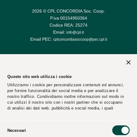
2026 © CPL CONCORDIA Soc. Coop.
P.iva 00154950364
Codice REA: 25274
Email:
info@cpl.it
Email PEC:
cplconcordiasoccoop@pec.cpl.it
Questo sito web utilizza i cookie
Utilizziamo i cookie per personalizzare contenuti ed annunci,
per fornire funzionalità dei social media e per analizzare il
nostro traffico. Condividiamo inoltre informazioni sul modo in
cui utilizzi il nostro sito con i nostri partner che si occupano
di analisi dei dati web, pubblicità e social media, i quali
potrebbero combinarle con altre informazioni che hai fornito
loro o che hanno raccolto dal tuo utilizzo dei loro servizi.
Selezione
Necessari
del
Segnalazioni
Fornitori