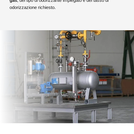
gas
, del tipo di odorizzante impiegato e del tasso di
Tutte
le parti dell’impianto
sono
realizzate in materiali
odorizzazione richiesto.
resistenti all’azione chimica degli odorizzanti:
acciaio
al carbonio
per odorizzante a base di tetraidrotiofene
e
acciaio inox
per odorizzante a base di mercaptani.
Le guarnizioni di tenuta sono in PTFE.
Forte della sua esperienza nel campo
dell’odorizzazione,
CPL CONCORDIA assembla gli
impianti con dotazioni e accessori utili alla gestione
dell’impianto stesso.
Ogni serbatoio è corredato di una
valvola a spillo con indicatore di apertura micrometrico, il
livello è provvisto di apposita scala incisa per il rilievo della
quantità residua, ogni connessione è provvista di
valvole
di intercettazione per agevolare la manutenzione del
serbatoio
. Il telaio di sostegno è dimensionato per
sostenere il peso proprio del serbatoio con il liquido al suo
interno, l’eventuale alloggio della vasca di contenimento è
realizzato attraverso un sostegno opzionale.