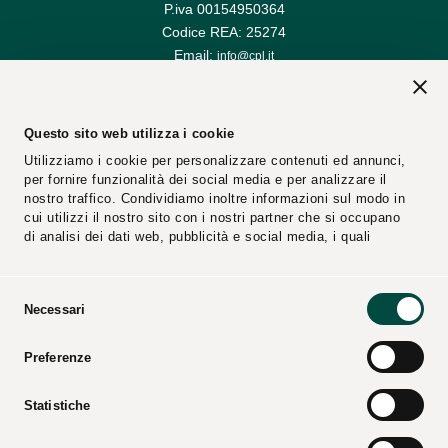
P.iva 00154950364
Codice REA: 25274
Email:
info@cpl.it
Email PEC:
cplconcordiasoccoop@pec.cpl.it
Questo sito web utilizza i cookie
Utilizziamo i cookie per personalizzare contenuti ed annunci,
per fornire funzionalità dei social media e per analizzare il
nostro traffico. Condividiamo inoltre informazioni sul modo in
cui utilizzi il nostro sito con i nostri partner che si occupano
di analisi dei dati web, pubblicità e social media, i quali
potrebbero combinarle con altre informazioni che hai fornito
loro o che hanno raccolto dal tuo utilizzo dei loro servizi.
Selezione
Necessari
del
Segnalazioni
Fornitori
consenso
Preferenze
Video
Cataloghi
Press Kit
Statistiche