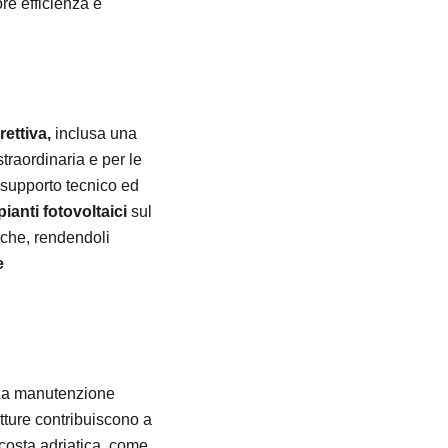
re efficienza e
ettiva,
inclusa una
straordinaria e per le
l supporto tecnico ed
ianti fotovoltaici
sul
iche, rendendoli
e
a manutenzione
utture contribuiscono a
 costa adriatica, come