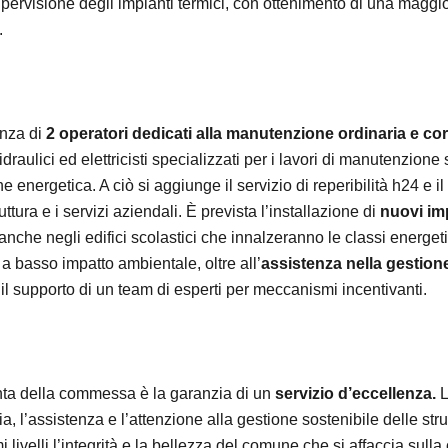
ervisione degli impianti termici, con ottenimento di una maggio
.
enza di
2 operatori dedicati alla manutenzione ordinaria e corr
idraulici ed elettricisti specializzati per i lavori di manutenzione 
ne energetica. A ciò si aggiunge il servizio di reperibilità h24 e i
ruttura e i servizi aziendali. È prevista l’installazione di
nuovi imp
nche negli edifici scolastici che innalzeranno le classi energet
 a basso impatto ambientale, oltre all’
assistenza nella gestion
il supporto di un team di esperti per meccanismi incentivanti.
unta della commessa è la garanzia di un
servizio d’eccellenza.
L
ia, l’assistenza e l’attenzione alla gestione sostenibile delle str
livelli l’integrità e la bellezza del comune che si affaccia sulla