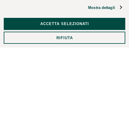
pubblica illuminazione.
Forniamo servizi per la
distribuzione di gas metano e acqua e i software gestionali
Mostra dettagli
per le utilities.
ACCETTA SELEZIONATI
RIFIUTA