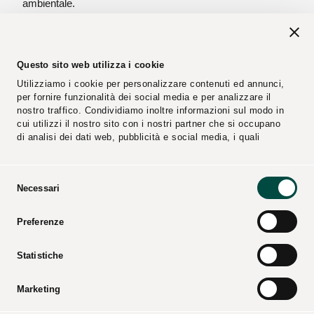
ambientale.
Questo sito web utilizza i cookie
Utilizziamo i cookie per personalizzare contenuti ed annunci,
per fornire funzionalità dei social media e per analizzare il
Siamo un B2B che si rivolge sia alla
nostro traffico. Condividiamo inoltre informazioni sul modo in
cui utilizzi il nostro sito con i nostri partner che si occupano
pubblica amministrazione che alle
di analisi dei dati web, pubblicità e social media, i quali
potrebbero combinarle con altre informazioni che hai fornito
industrie private.
loro o che hanno raccolto dal tuo utilizzo dei loro servizi.
Selezione
Necessari
del
Realizziamo impianti tecnologici complessi a sostegno
consenso
della transizione energetica
quali fotovoltaico, biometano,
Preferenze
impianti di cogenerazione, impianti per la distribuzione del
gas naturale e impianti di produzione ed erogazione
Statistiche
idrogeno e gas naturale liquido.
Marketing
Operiamo nella
gestione calore, facility management,