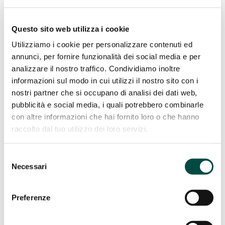
Costruzione e manutenzione reti
Acqua
Questo sito web utilizza i cookie
Reti Gas
Utilizziamo i cookie per personalizzare contenuti ed
Teleriscaldamento
Case History
annunci, per fornire funzionalità dei social media e per
analizzare il nostro traffico. Condividiamo inoltre
Sostenibilità
informazioni sul modo in cui utilizzi il nostro sito con i
Sostenibilità
nostri partner che si occupano di analisi dei dati web,
pubblicità e social media, i quali potrebbero combinarle
Adottiamo un comportamento responsabile per garantire una
con altre informazioni che hai fornito loro o che hanno
crescita economica sostenibile per l’ambiente, per l’uomo e
raccolto dal tuo utilizzo dei loro servizi.
per il territorio.
Scopri di più
Standard Generali
Selezione
Governance
Necessari
del
Performance ambientale
consenso
Performance sociale
Preferenze
Performance sociale
BEE Sustainable