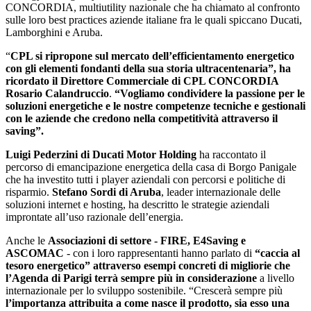
CONCORDIA, multiutility nazionale che ha chiamato al confronto
sulle loro best practices aziende italiane fra le quali spiccano Ducati,
Lamborghini e Aruba.
“
CPL si ripropone sul mercato dell’efficientamento energetico
con gli elementi fondanti della sua storia ultracentenaria”, ha
ricordato il Direttore Commerciale di CPL CONCORDIA
Rosario Calandruccio
.
“Vogliamo condividere la passione per le
soluzioni energetiche e le nostre competenze tecniche e gestionali
con le aziende che credono nella competitività attraverso il
saving”.
Luigi Pederzini di Ducati Motor Holding
ha raccontato il
percorso di emancipazione energetica della casa di Borgo Panigale
che ha investito tutti i player aziendali con percorsi e politiche di
risparmio.
Stefano Sordi di Aruba
, leader internazionale delle
soluzioni internet e hosting, ha descritto le strategie aziendali
improntate all’uso razionale dell’energia.
Anche le
Associazioni di settore - FIRE, E4Saving e
ASCOMAC
- con i loro rappresentanti hanno parlato di
“caccia al
tesoro energetico” attraverso esempi concreti di migliorie che
l’Agenda di Parigi terrà sempre più in considerazione
a livello
internazionale per lo sviluppo sostenibile. “Crescerà sempre più
l’importanza attribuita a come nasce il prodotto, sia esso una