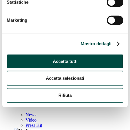
Statistiche
Boschi di CPL – Earth Care
The roots of change
Lavora con noi
Marketing
Lavora con noi
In CPL puoi esprimere la tua autenticità, portare nuove idee e
Mostra dettagli
trasformare il tuo potenziale in azioni concrete.
Scopri di più
Accetta tutti
Posizioni aperte
Candidati spontaneamente
Media
Accetta selezionati
Media
Rifiuta
Le ultime notizie, video, risorse, inerenti al mondo dell'energia
e a CPL concordia
News
Video
Press Kit