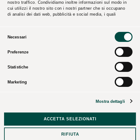
nostro traffico. Condividiamo inoltre informazioni sul modo in
cui utilizzi il nostro sito con i nostri partner che si occupano
di analisi dei dati web, pubblicità e social media, i quali
potrebbero combinarle con altre informazioni che hai fornito
loro o che hanno raccolto dal tuo utilizzo dei loro servizi.
Selezione
Necessari
Segnalazioni
Fornitori
del
consenso
Preferenze
Video
Cataloghi
Press Kit
Statistiche
Marketing
CPL CONCORDIA Soc. Coop. – Tutti i diritti riservati –
Codice Fiscale e registro imprese di Modena – P.iva
Mostra dettagli
00154950364 – Codice REA: 25274 – Codice ROC: 27937 –
Dati societari
–
Note legali
–
Informative
–
Delibera AGCOM
12/23/CIR
–
Data Breach Policy
–
Revoca Consenso ed
ACCETTA SELEZIONATI
Esercizio dei Diritti degli Interessati
–
Credits
RIFIUTA