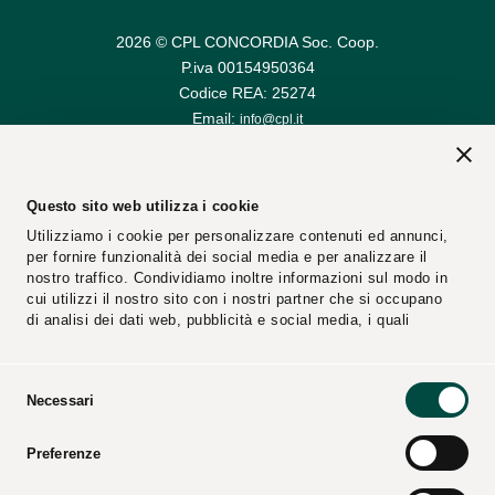
2026 © CPL CONCORDIA Soc. Coop.
P.iva 00154950364
Codice REA: 25274
Email:
info@cpl.it
Email PEC:
cplconcordiasoccoop@pec.cpl.it
Questo sito web utilizza i cookie
Utilizziamo i cookie per personalizzare contenuti ed annunci,
per fornire funzionalità dei social media e per analizzare il
nostro traffico. Condividiamo inoltre informazioni sul modo in
cui utilizzi il nostro sito con i nostri partner che si occupano
di analisi dei dati web, pubblicità e social media, i quali
potrebbero combinarle con altre informazioni che hai fornito
loro o che hanno raccolto dal tuo utilizzo dei loro servizi.
Selezione
Necessari
Segnalazioni
Fornitori
del
consenso
Preferenze
Video
Cataloghi
Press Kit