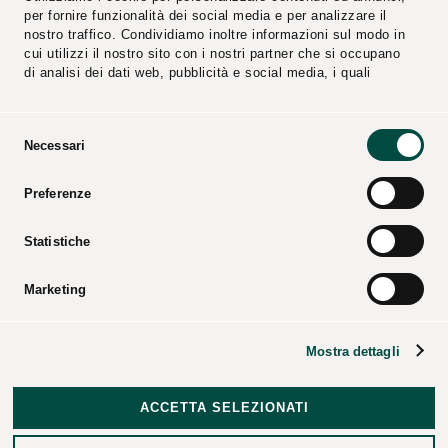
per fornire funzionalità dei social media e per analizzare il
nostro traffico. Condividiamo inoltre informazioni sul modo in
cui utilizzi il nostro sito con i nostri partner che si occupano
di analisi dei dati web, pubblicità e social media, i quali
potrebbero combinarle con altre informazioni che hai fornito
loro o che hanno raccolto dal tuo utilizzo dei loro servizi.
Selezione
Necessari
del
Segnalazioni
Fornitori
consenso
Preferenze
Video
Cataloghi
Press Kit
Statistiche
Marketing
CPL CONCORDIA Soc. Coop. – Tutti i diritti riservati –
Codice Fiscale e registro imprese di Modena – P.iva
Mostra dettagli
00154950364 – Codice REA: 25274 – Codice ROC: 27937 –
Dati societari
–
Note legali
–
Informative
–
Delibera AGCOM
12/23/CIR
–
Data Breach Policy
–
Revoca Consenso ed
ACCETTA SELEZIONATI
Esercizio dei Diritti degli Interessati
–
Credits