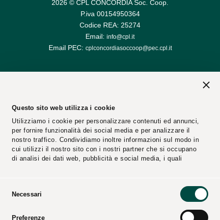
2026 © CPL CONCORDIA Soc. Coop.
P.iva 00154950364
Codice REA: 25274
Email:
info@cpl.it
Email PEC:
cplconcordiasoccoop@pec.cpl.it
Questo sito web utilizza i cookie
Utilizziamo i cookie per personalizzare contenuti ed annunci,
per fornire funzionalità dei social media e per analizzare il
nostro traffico. Condividiamo inoltre informazioni sul modo in
cui utilizzi il nostro sito con i nostri partner che si occupano
di analisi dei dati web, pubblicità e social media, i quali
potrebbero combinarle con altre informazioni che hai fornito
loro o che hanno raccolto dal tuo utilizzo dei loro servizi.
Selezione
Necessari
del
Segnalazioni
Fornitori
consenso
Preferenze