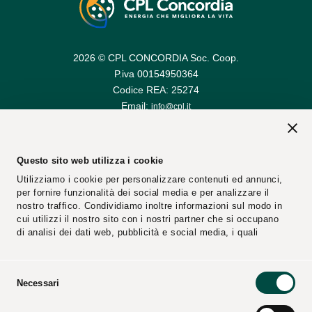
2026 © CPL CONCORDIA Soc. Coop.
P.iva 00154950364
Codice REA: 25274
Email:
info@cpl.it
Email PEC:
cplconcordiasoccoop@pec.cpl.it
Questo sito web utilizza i cookie
Utilizziamo i cookie per personalizzare contenuti ed annunci,
per fornire funzionalità dei social media e per analizzare il
nostro traffico. Condividiamo inoltre informazioni sul modo in
cui utilizzi il nostro sito con i nostri partner che si occupano
di analisi dei dati web, pubblicità e social media, i quali
potrebbero combinarle con altre informazioni che hai fornito
loro o che hanno raccolto dal tuo utilizzo dei loro servizi.
Selezione
Necessari
del
Segnalazioni
Fornitori
consenso