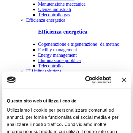
Manutenzione meccanica
Utenze industriali
Telecontrollo gas
Efficienza energetica
Efficienza energetica
Cogenerazione e trigenerazione da metano
Facility management
Energy management
Illuminazione pubblica
Telecontrollo
IT Utility solutions
IT Utility solutions
Acqua
Suite Distribuzione
Questo sito web utilizza i cookie
Suite Vendita
Utilizziamo i cookie per personalizzare contenuti ed
Contact Center
Control Room
annunci, per fornire funzionalità dei social media e per
Fatturazione & Utilities
analizzare il nostro traffico. Condividiamo inoltre
Costruzione e manutenzione reti
informazioni sul modo in cui utilizzi il nostro sito con i