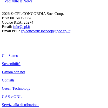
Vedi tutte le News
2026 © CPL CONCORDIA Soc. Coop.
P.iva 00154950364
Codice REA: 25274
Email:
info@cpl.it
Email PEC:
cplconcordiasoccoop@pec.cpl.it
Chi Siamo
Sostenibilità
Lavora con noi
Contatti
Green Technology
GAS e GNL
Servizi alla distribuzione