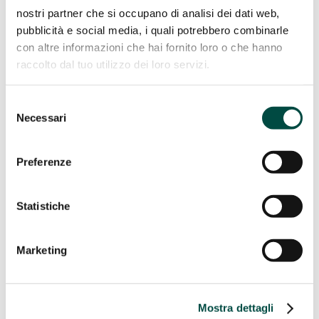
Costruzione e manutenzione reti
nostri partner che si occupano di analisi dei dati web,
pubblicità e social media, i quali potrebbero combinarle
Acqua
con altre informazioni che hai fornito loro o che hanno
Reti Gas
Teleriscaldamento
raccolto dal tuo utilizzo dei loro servizi.
Case History
Sostenibilità
Selezione
Necessari
del
Sostenibilità
consenso
Adottiamo un comportamento responsabile per garantire una
Preferenze
crescita economica sostenibile per l’ambiente, per l’uomo e
per il territorio.
Statistiche
Scopri di più
Standard Generali
Governance
Performance ambientale
Marketing
Performance sociale
Performance sociale
Mostra dettagli
BEE Sustainable