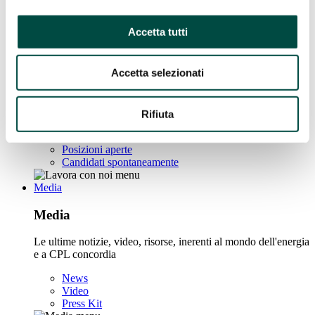
Boschi di CPL – Earth Care
The roots of change
Accetta tutti
Lavora con noi
Lavora con noi
Accetta selezionati
In CPL puoi esprimere la tua autenticità, portare nuove idee e
trasformare il tuo potenziale in azioni concrete.
Rifiuta
Scopri di più
Posizioni aperte
Candidati spontaneamente
Media
Media
Le ultime notizie, video, risorse, inerenti al mondo dell'energia
e a CPL concordia
News
Video
Press Kit