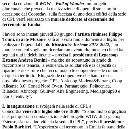
seconda edizione di
WOW – Wall of Wonder
, un progetto
pluriennale che prevede la realizzazione di opere di street art in
occasione del Coopsday: sulla facciata di uno degli edifici della sede
di CPL verrà realizzato un
murale dedicato al decennale del
terremoto in Emilia
.
I lavori sono iniziati giovedì 30 giugno:
l’artista riminese Filippo
Tonni, in arte Mozone
, sarà al lavoro fino a domenica 3 luglio per
realizzare l’opera dal titolo
Ricostruire Insieme 2012-2022
, “un
murale con cui vogliamo ricordare un evento drammatico che ci ha
segnati tutti indelebilmente – precisa il
presidente di Legacoop
Estense Andrea Benini
– ma che sia soprattutto in grado di
raccontare la tenacia, la resilienza, la solidarietà e la capacità di
ripartire e ricostruire che ha connotato le cooperative e le comunità
di questo territorio. Ringrazio le cooperative che hanno reso
possibile questo progetto: CPL, Assicoop Modena&Ferrara, Coop
Alleanza 3.0, Conad Nord Ovest, Parmareggio, Politecnica,
Bilanciai, Abitcoop, Gulliver, Alfa Engineering, Mediagroup98 e
Doc Creativity”.
L’inaugurazione
si svolgerà nella sede di CPL a
Concordia
venerdì 8 luglio alle ore 18:00
. “Siamo molto orgogliosi
che, per questa seconda edizione del progetto WOW di Legacoop
Estense, sia stata individuata la sede di CPL”, precisa il
presidente
Paolo Barbieri
. “L’esperienza del terremoto in Emilia fa parte della