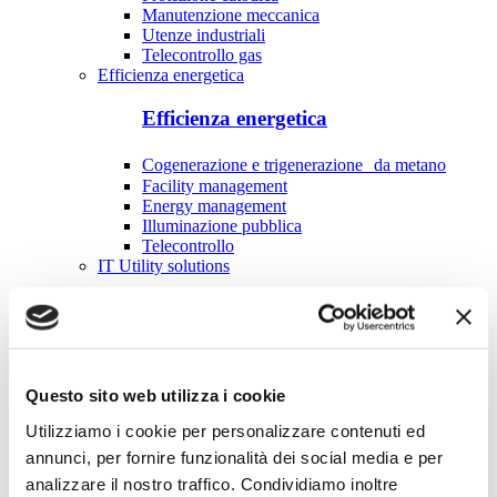
Manutenzione meccanica
Utenze industriali
Telecontrollo gas
Efficienza energetica
Efficienza energetica
Cogenerazione e trigenerazione da metano
Facility management
Energy management
Illuminazione pubblica
Telecontrollo
IT Utility solutions
IT Utility solutions
Acqua
Suite Distribuzione
Suite Vendita
Questo sito web utilizza i cookie
Contact Center
Utilizziamo i cookie per personalizzare contenuti ed
Control Room
Fatturazione & Utilities
annunci, per fornire funzionalità dei social media e per
Costruzione e manutenzione reti
analizzare il nostro traffico. Condividiamo inoltre