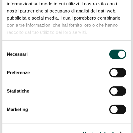
informazioni sul modo in cui utilizzi il nostro sito con i
Costruzione e manutenzione reti
nostri partner che si occupano di analisi dei dati web,
Acqua
pubblicità e social media, i quali potrebbero combinarle
Reti Gas
con altre informazioni che hai fornito loro o che hanno
Teleriscaldamento
raccolto dal tuo utilizzo dei loro servizi.
Case History
Sostenibilità
Selezione
Sostenibilità
Necessari
del
consenso
Adottiamo un comportamento responsabile per garantire una
crescita economica sostenibile per l’ambiente, per l’uomo e
Preferenze
per il territorio.
Scopri di più
Statistiche
Standard Generali
Governance
Performance ambientale
Performance sociale
Marketing
Performance sociale
BEE Sustainable