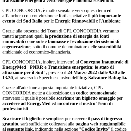
transizione energetica
verso
energie
e
mobilità sostenibili
.
CPL CONCORDIA, è molto sensibile verso questi temi ed
affiancherà con convinzione e forti aspettative il
più importante
evento
del
Sud Italia
per le
Energie Rinnovabili
e l'
Ambiente
.
Grazie alla presenza del Team di CPL CONCORDIA verranno
trattati argomenti quali la
produzione di energia da fonti
rinnovabili
come
sole
e
biomasse
e l'
evoluzione dei sistemi di
cogenerazione
, sotto il comune denominatore delle
sostenibilità
ambientale ed economico-finanziaria.
CPL CONCORDIA, inoltre, interverrà al
Convegno Inaugurale di
EnergyMed "PNRR e Transizione energetica: lo stato di
attuazione per il Sud"
, previsto il
24 Marzo 2022
dalle 9.30 alle
13.30
, attraverso lo Speech esclusivo dell'
Ing. Salvatore Battaglia.
Grazie all'adesione a questa importante iniziativa, CPL
CONCORDIA mette a disposizione un
codice promozionale
attraverso il quale è possibile
scaricare un biglietto omaggio
per
accedere ad EnergyMed
ed
incontrare il nostro Team di
professionisti
.
Scaricare il biglietto è semplice
: per ricevere il
pass di ingresso
gratuito
, sarà sufficiente collegarsi alla
pagina web raggiungibile
al seguente link
, indicando nella sezione "
Codice Invito
" il codice