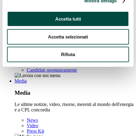
Mostra dettagli
Boschi di CPL – Earth Care
The roots of change
Accetta tutti
Lavora con noi
Lavora con noi
Accetta selezionati
In CPL puoi esprimere la tua autenticità, portare nuove idee e
trasformare il tuo potenziale in azioni concrete.
Rifiuta
Scopri di più
Posizioni aperte
Candidati spontaneamente
Media
Media
Le ultime notizie, video, risorse, inerenti al mondo dell'energia
e a CPL concordia
News
Video
Press Kit