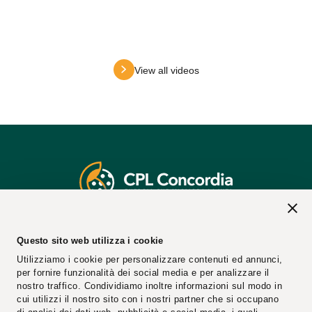
sec
View all videos
2026 © CPL CONCORDIA Soc. Coop.
Questo sito web utilizza i cookie
Vat n. 00154950364
Utilizziamo i cookie per personalizzare contenuti ed annunci,
REA Code: 25274
per fornire funzionalità dei social media e per analizzare il
PEC Email:
cplconcordiasoccoop@pec.cpl.it
nostro traffico. Condividiamo inoltre informazioni sul modo in
cui utilizzi il nostro sito con i nostri partner che si occupano