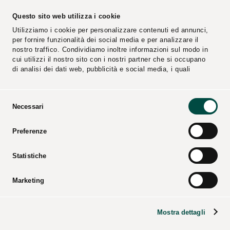
Questo sito web utilizza i cookie
Utilizziamo i cookie per personalizzare contenuti ed annunci,
per fornire funzionalità dei social media e per analizzare il
nostro traffico. Condividiamo inoltre informazioni sul modo in
cui utilizzi il nostro sito con i nostri partner che si occupano
di analisi dei dati web, pubblicità e social media, i quali
potrebbero combinarle con altre informazioni che hai fornito
loro o che hanno raccolto dal tuo utilizzo dei loro servizi.
Selezione
Necessari
del
Segnalazioni
Fornitori
consenso
Preferenze
Video
Cataloghi
Press Kit
Statistiche
Marketing
CPL CONCORDIA Soc. Coop. – Tutti i diritti riservati –
Codice Fiscale e registro imprese di Modena – P.iva
Mostra dettagli
00154950364 – Codice REA: 25274 – Codice ROC: 27937 –
Dati societari
–
Note legali
–
Informative
–
Delibera AGCOM