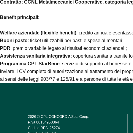
Contratto: CCNL Metalmeccanici Cooperative, categoria lega
Benefit principali:
Welfare aziendale (flexible benefit)
: credito annuale esentasse
Buoni pasto
: ticket utilizzabili per pasti e spese alimentari;
PDR
: premio variabile legato ai risultati economici aziendali;
Assistenza sanitaria integrativa:
copertura sanitaria tramite f
Programma CPL StarBene
: servizio di supporto al benessere
inviare il CV completo di autorizzazione al trattamento dei prop
ai sensi delle leggi 903/77 e 125/91 e a persone di tutte le età e 
2026 © CPL CONCORDIA Soc. Coop.
P.iva 00154950364
Codice REA: 25274