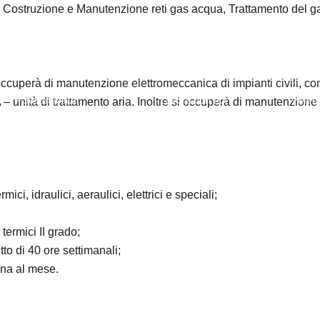
 Costruzione e Manutenzione reti gas acqua, Trattamento del ga
i occuperà di manutenzione elettromeccanica di impianti civili, con 
Sostenibilità
Lavora con noi
Medi
– unità di trattamento aria. Inoltre si occuperà di manutenzione di 
i, idraulici, aeraulici, elettrici e speciali;
ermici II grado;
etto di 40 ore settimanali;
ana al mese.