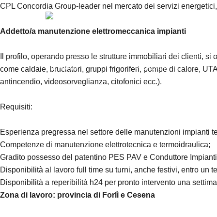
CPL Concordia Group-leader nel mercato dei servizi energetici,
Addetto/a manutenzione elettromeccanica impianti
Il profilo, operando presso le strutture immobiliari dei clienti, s
Chi Siamo
Soluzioni
come caldaie, bruciatori, gruppi frigoriferi, pompe di calore, UTA 
antincendio, videosorveglianza, citofonici ecc.).
Requisiti:
Esperienza pregressa nel settore delle manutenzioni impianti termic
Competenze di manutenzione elettrotecnica e termoidraulica;
Gradito possesso del patentino PES PAV e Conduttore Impianti t
Disponibilità al lavoro full time su turni, anche festivi, entro un t
Disponibilità a reperibilità h24 per pronto intervento una settim
Zona di lavoro: provincia di Forlì e Cesena