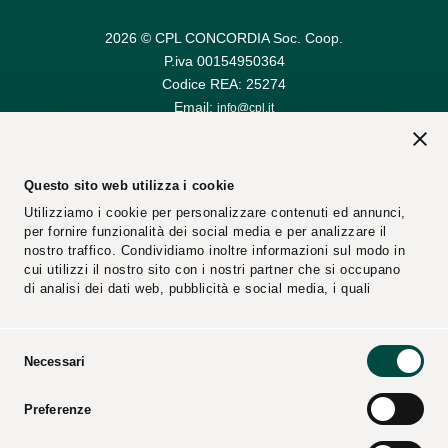
2026 © CPL CONCORDIA Soc. Coop.
P.iva 00154950364
Codice REA: 25274
Email:
info@cpl.it
Email PEC:
cplconcordiasoccoop@pec.cpl.it
Questo sito web utilizza i cookie
Utilizziamo i cookie per personalizzare contenuti ed annunci,
per fornire funzionalità dei social media e per analizzare il
nostro traffico. Condividiamo inoltre informazioni sul modo in
cui utilizzi il nostro sito con i nostri partner che si occupano
di analisi dei dati web, pubblicità e social media, i quali
potrebbero combinarle con altre informazioni che hai fornito
loro o che hanno raccolto dal tuo utilizzo dei loro servizi.
Selezione
Necessari
del
Segnalazioni
Fornitori
consenso
Preferenze
Video
Cataloghi
Press Kit