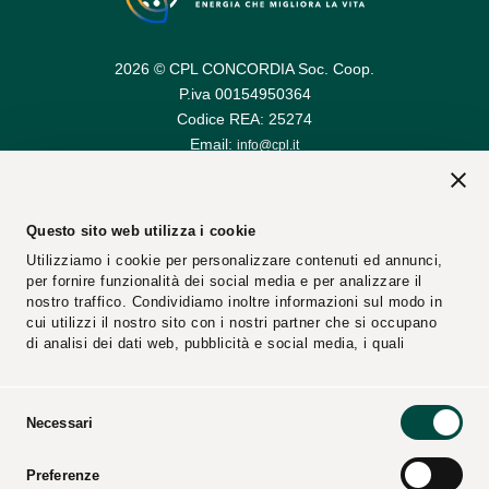
2026 © CPL CONCORDIA Soc. Coop.
P.iva 00154950364
Codice REA: 25274
Email:
info@cpl.it
Email PEC:
cplconcordiasoccoop@pec.cpl.it
Questo sito web utilizza i cookie
Utilizziamo i cookie per personalizzare contenuti ed annunci,
per fornire funzionalità dei social media e per analizzare il
nostro traffico. Condividiamo inoltre informazioni sul modo in
cui utilizzi il nostro sito con i nostri partner che si occupano
di analisi dei dati web, pubblicità e social media, i quali
potrebbero combinarle con altre informazioni che hai fornito
loro o che hanno raccolto dal tuo utilizzo dei loro servizi.
Selezione
Necessari
Segnalazioni
Fornitori
del
consenso
Preferenze
Video
Cataloghi
Press Kit