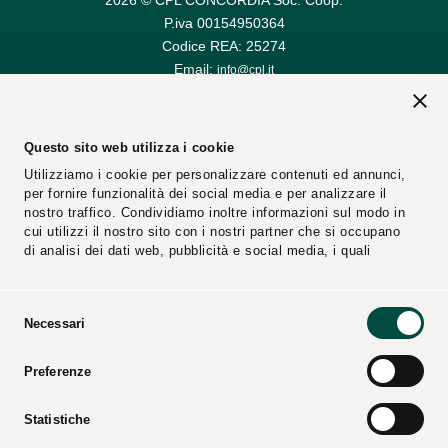
P.iva 00154950364
Codice REA: 25274
Email:
info@cpl.it
Email PEC:
cplconcordiasoccoop@pec.cpl.it
Questo sito web utilizza i cookie
Utilizziamo i cookie per personalizzare contenuti ed annunci,
per fornire funzionalità dei social media e per analizzare il
nostro traffico. Condividiamo inoltre informazioni sul modo in
cui utilizzi il nostro sito con i nostri partner che si occupano
di analisi dei dati web, pubblicità e social media, i quali
potrebbero combinarle con altre informazioni che hai fornito
loro o che hanno raccolto dal tuo utilizzo dei loro servizi.
Selezione
Necessari
del
Segnalazioni
Fornitori
consenso
Preferenze
Video
Cataloghi
Press Kit
Statistiche