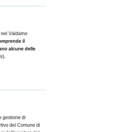
a nel Valdarno
comprende il
vano alcune delle
i).
 gestione di
ortivo del Comune di