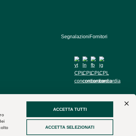
Segnalazioni
Fornitori
ACCETTA TUTTI
tro
dei
ACCETTA SELEZIONATI
colto