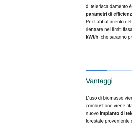
di teleriscaldamento è
parametri di efficienz
Per l’abbattimento dell
rientrare nei limiti fis
kWt/h
, che saranno pr
Vantaggi
L’uso di biomasse vien
combustione viene rila
nuovo
impianto di te
forestale proveniente d