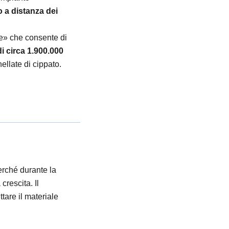
o a distanza dei
che» che consente di
i circa 1.900.000
llate di cippato.
erché durante la
rescita. Il
ttare il materiale