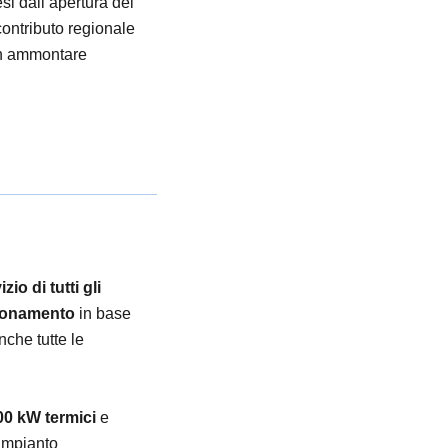
si dall’apertura del
ontributo regionale
 un ammontare
o di tutti gli
nzionamento
in base
nche tutte le
00 kW termici
e
 impianto