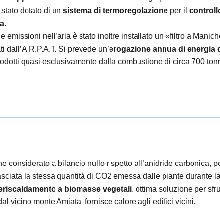
 stato dotato di un
sistema di termoregolazione
per il
controll
a.
e emissioni nell’aria è stato inoltre installato un «filtro a Mani
sati dall’A.R.P.A.T. Si prevede un’
erogazione annua di energia d
odotti quasi esclusivamente dalla combustione di circa 700 tonne
e considerato a bilancio nullo rispetto all’anidride carbonica, p
sciata la stessa quantità di CO2 emessa dalle piante durante la c
leriscaldamento a biomasse vegetali
, ottima soluzione per sfru
al vicino monte Amiata, fornisce calore agli edifici vicini.